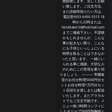
開始致します。宜しくお願
い致します。ご注文方法、
また詳細等知りたい方は、
電話受付03-6450-5515 18
時から22時または、
hiro6take10@hotmail.com
までご連絡下さい。不謹慎
かもしれませんが、こんな
事が起きない限り、こんな
にも子供といっしょにいる
時間を取ることはできなか
ったと思います。 一緒にい
られる事に感謝。大切な人
のためにこの苦境を乗り切
りましょう。 ——— 帝國食
堂のお任せ料理5000円分セ
ットお任せ料理1万円分セッ
ト店頭引き渡しまたは配送
いたします。またアラカル
トでもご注文可能です。メ
ニュー例↓3時間コンフィに
したオリーブ500円鶏胸肉と