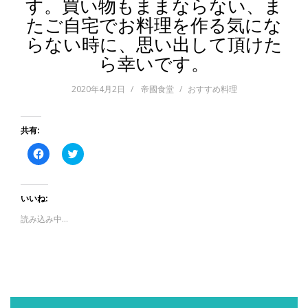
す。買い物もままならない、ま
たご自宅でお料理を作る気にな
らない時に、思い出して頂けた
ら幸いです。
2020年4月2日
帝國食堂
おすすめ料理
共有:
F
ク
a
リ
c
ッ
e
ク
b
し
o
て
いいね:
o
T
k
w
読み込み中…
で
i
共
t
有
t
す
e
る
r
に
で
は
共
ク
有
リ
(
ッ
新