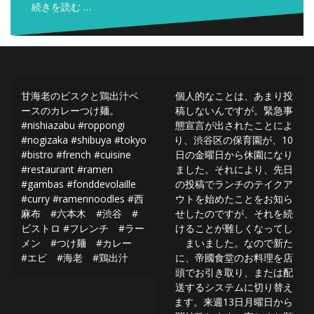
ク
し
続きを読む …
し
い
て
ウ
く
ィ
だ
ン
さ
ド
い
ウ
(
で
新
開
投
し
き
甘海老のビスクと鶏出汁ベ
個人的なことは、あまり投
い
ま
稿
ウ
す
ースのカレーつけ麺。
稿しないんですが。緊急事
ィ
)
ン
#nishiazabu #roppongi
態宣言が出されたことによ
ナ
ド
#nogizaka #shibuya #tokyo
り、渋谷区の保育園が、10
ウ
ビ
で
#bistro #french #cuisine
日の金曜日から休園になり
開
#restaurant #ramen
ました。それにより、先日
き
ゲ
ま
#gambas #fonddevolaille
の投稿でランチのテイクア
す
ー
)
#curry #ramennoodles #西
ウトを始めたことをお知ら
麻布 #六本木 #渋谷 #
せしたのですが、それを続
シ
ビストロ #フレンチ #ラー
けることが難しくなってし
ョ
メン #つけ麺 #カレー
まいました。なので新た
#エビ #海老 #鶏出汁
に、帝國食堂のお料理を店
ン
頭でお引き取り、または配
送するシステムに切り替え
ます。来週13日月曜日から