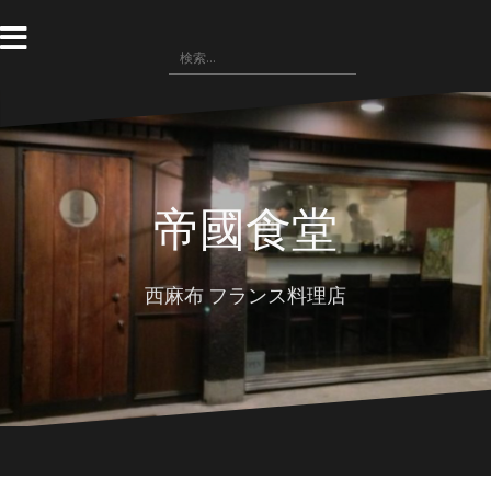
コ
ン
検
テ
索:
ン
ツ
へ
ス
キ
ッ
帝國食堂
プ
西麻布 フランス料理店