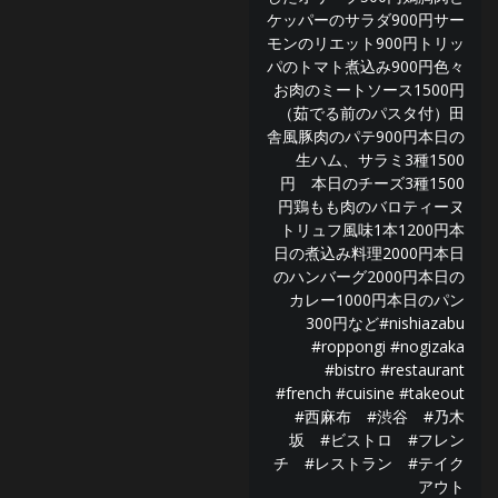
ケッパーのサラダ900円サー
モンのリエット900円トリッ
パのトマト煮込み900円色々
お肉のミートソース1500円
（茹でる前のパスタ付）田
舎風豚肉のパテ900円本日の
生ハム、サラミ3種1500
円 本日のチーズ3種1500
円鶏もも肉のバロティーヌ
トリュフ風味1本1200円本
日の煮込み料理2000円本日
のハンバーグ2000円本日の
カレー1000円本日のパン
300円など#nishiazabu
#roppongi #nogizaka
#bistro #restaurant
#french #cuisine #takeout
#西麻布 #渋谷 #乃木
坂 #ビストロ #フレン
チ #レストラン #テイク
アウト