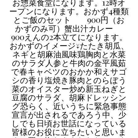
お惣菜食堂になります。12時オ
ープンになります。おかず4種類
とご飯のセット 900円（お
かずのみ可）蟹出汁カレー
900えんの2本立てになります。
おかずのイメージ↓たたき胡瓜、
ネギと胡麻油風味鶏胸肉と水菜
のサラダ人参と牛肉の金平風茹
で春キャベツのおかか和えサゴ
シの香り塩焼き豚肉とのらぼう
菜のオイスター炒め新玉ねぎと
豆腐のサラダ、胡麻ドレッシン
グ恐らく、近いうちに緊急事態
宣言が出されるであろう中、少
しでも日頃お世話になっている
皆様のお役に立ちたいと思いま