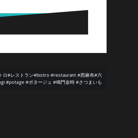
ストラン#bistro #restaurant #西麻布#六
ppongi #potage #ポタージュ #鳴門金時 #さつまいも