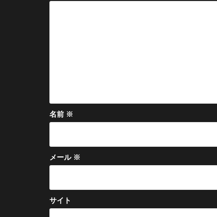
ョ
ン
名前
※
メール
※
サイト