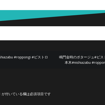
abu #roppongi #ビストロ
鳴門金時のポタージュ#ビストロ#レ
本木#nishiazabu #ro
※
が付いている欄は必須項目です