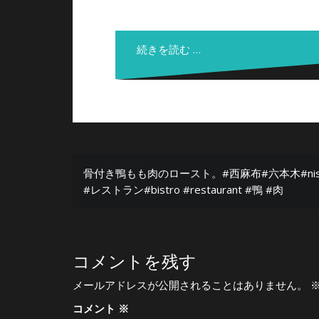
ク
有
リ
(
ッ
新
ク
し
し
い
続きを読む …
て
ウ
く
ィ
だ
ン
さ
ド
い
ウ
(
で
新
開
し
き
い
ま
ウ
す
ィ
)
ン
投
ド
骨付き鴨もも肉のロースト。#西麻布#六本木#nishiaz
ウ
稿
で
#レストラン#bistro #restaurant #鴨 #肉
開
き
ナ
ま
す
ビ
)
ゲ
コメントを残す
ー
メールアドレスが公開されることはありません。
シ
コメント
※