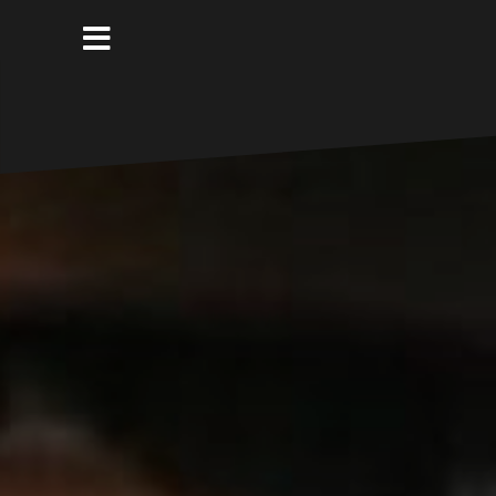
コ
ン
テ
ン
ツ
へ
ス
キ
ッ
プ