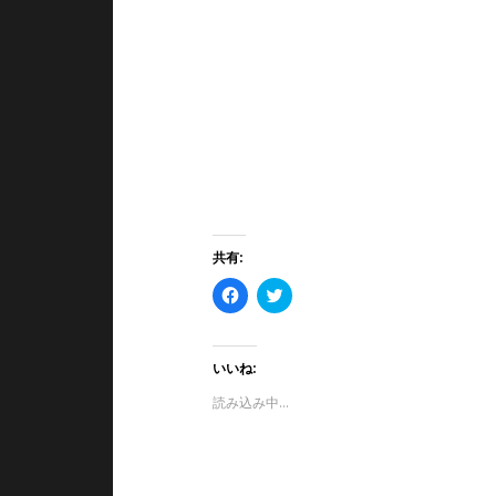
共有:
F
ク
a
リ
c
ッ
e
ク
b
し
o
て
いいね:
o
T
k
w
読み込み中…
で
i
共
t
有
t
す
e
る
r
に
で
は
共